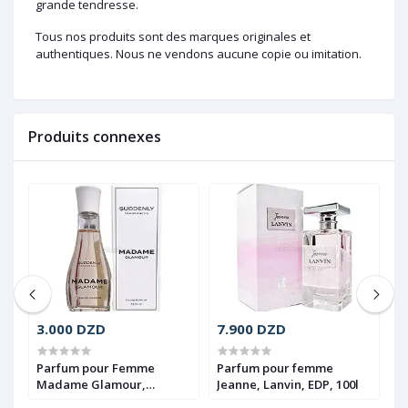
grande tendresse.
Tous nos produits sont des marques originales et
authentiques. Nous ne vendons aucune copie ou imitation.
Produits connexes
3.000 DZD
7.900 DZD
1
go
Parfum pour Femme
Parfum pour femme
P
Madame Glamour,
Jeanne, Lanvin, EDP, 100l
Q
Suddenly, EDP, 75ml
1