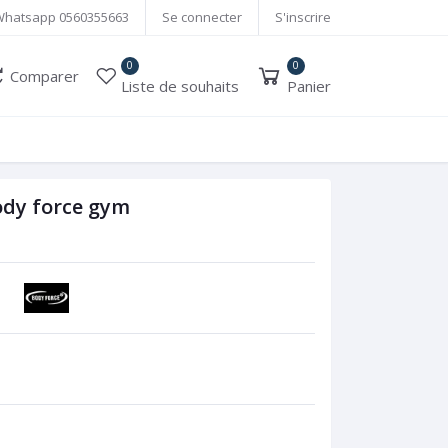
Whatsapp
0560355663
Se connecter
S'inscrire
0
0
Comparer
Liste de souhaits
Panier
ody force gym