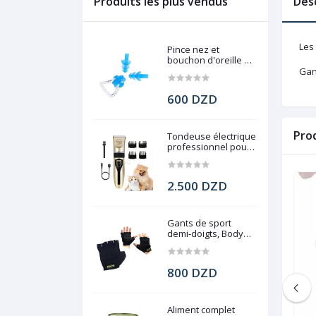
Produits les plus vendus
Des
Les 
Pince nez et
bouchon d'oreille de
natation
Gan
600 DZD
Pro
Tondeuse électrique
professionnel pour
chien, Pet Grooming
2.500 DZD
Gants de sport
demi-doigts, Body
force gym
800 DZD
Aliment complet