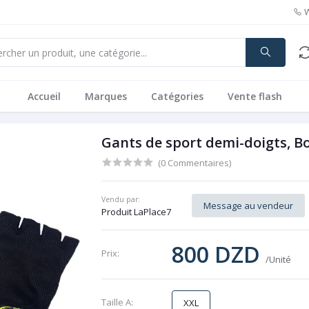
Accueil
Marques
Catégories
Vente flash
Gants de sport demi-doigts, B
(0 Commentaires)
Vendu par:
Message au vendeur
Produit LaPlace7
800 DZD
Prix:
/Unité
Taille A:
XXL