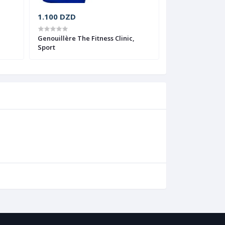
1.100 DZD
2.500 DZD
Genouillère The Fitness Clinic,
Bande de résist
Sport
Body force, 1,15