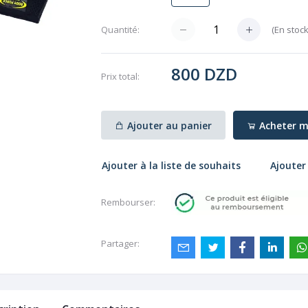
(
En stoc
Quantité:
800 DZD
Prix ​​total:
Ajouter au panier
Acheter m
Ajouter à la liste de souhaits
Ajouter
Rembourser:
Partager: