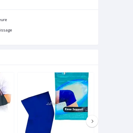
eure
aissage