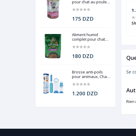
pour chat au poulet,
Cat's Love, 400 g
1.500 DZD
1
175 DZD
nes, Sport, Giant
Short de sport, Giant fit, GF2016
Sh
Aliment humid
complet pour chat
stérilisé, Ultima, 85g
180 DZD
Que
Se c
Brosse anti-poils
pour animaux, Chats
et chiens
Aut
1.200 DZD
Rien