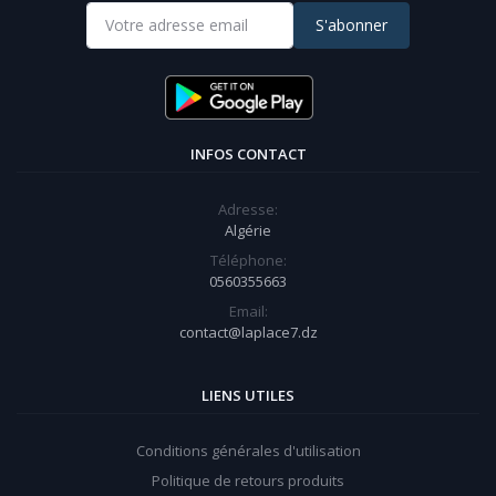
S'abonner
INFOS CONTACT
Adresse:
Algérie
Téléphone:
0560355663
Email:
contact@laplace7.dz
LIENS UTILES
Conditions générales d'utilisation
Politique de retours produits