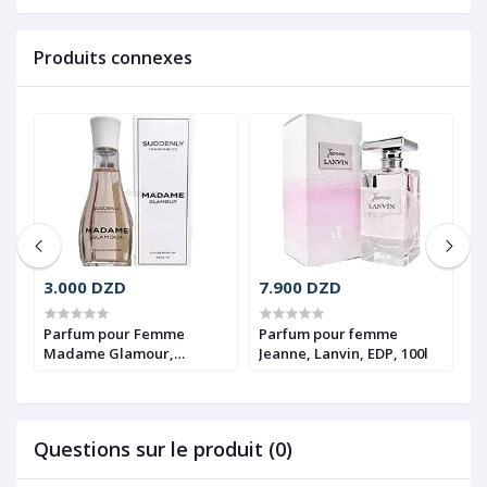
Produits connexes
3.000 DZD
7.900 DZD
1
ry
Parfum pour Femme
Parfum pour femme
P
Madame Glamour,
Jeanne, Lanvin, EDP, 100l
Q
Suddenly, EDP, 75ml
1
Questions sur le produit (0)