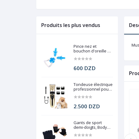
Produits les plus vendus
Des
Mus
Pince nez et
bouchon d'oreille de
natation
600 DZD
Pro
Tondeuse électrique
professionnel pour
chien, Pet Grooming
2.500 DZD
Gants de sport
demi-doigts, Body
force gym