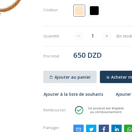
Couleur:
(
En stoc
Quantité:
650 DZD
Prix ​​total:
Ajouter au panier
Acheter m
Ajouter à la liste de souhaits
Ajouter
Rembourser:
Partager: