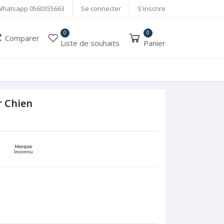
Whatsapp
0560355663
Se connecter
S'inscrire
0
0
Comparer
Liste de souhaits
Panier
r Chien