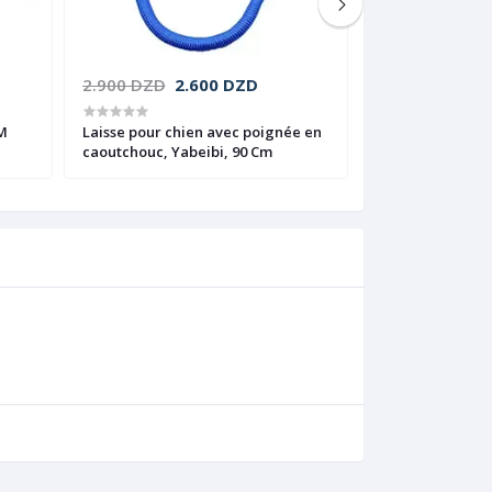
2.900 DZD
2.600 DZD
750 DZD
GM
Laisse pour chien avec poignée en
Muselière en cu
caoutchouc, Yabeibi, 90 Cm
motif tête de mo