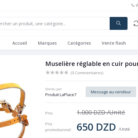
Accueil
Marques
Catégories
Vente flash
Muselière réglable en cuir pou
(0 Commentaires)
Vendu par:
Message au vendeur
Produit LaPlace7
1.000 DZD
/Unité
Prix:
650 DZD
Prix ​​
/Unité
promotionnel: