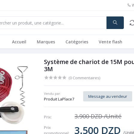
Accueil
Marques
Catégories
Vente flash
Système de chariot de 15M pou
3M
(0 Commentaires)
Vendu par:
Message au vendeur
Produit LaPlace7
3.900 DZD
/Unité
Prix:
3.500 DZD
Prix ​​
/Unit
promotionnel: