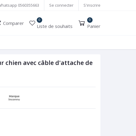
Whatsapp
0560355663
Se connecter
S'inscrire
0
0
Comparer
Liste de souhaits
Panier
r chien avec câble d'attache de
é