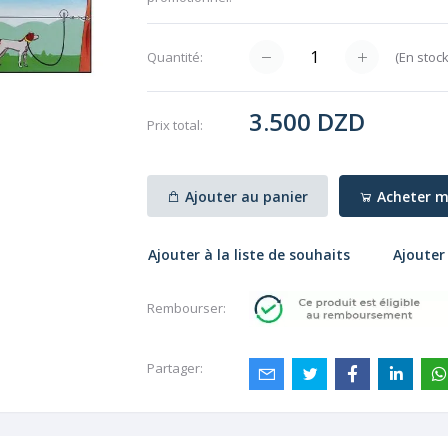
(
En stoc
Quantité:
3.500 DZD
Prix ​​total:
Ajouter au panier
Acheter m
Ajouter à la liste de souhaits
Ajouter
Rembourser:
Partager: