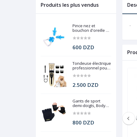
Produits les plus vendus
Des
.
Pince nez et
bouchon d'oreille de
natation
600 DZD
Pro
Tondeuse électrique
professionnel pour
chien, Pet Grooming
2.500 DZD
Gants de sport
demi-doigts, Body
force gym
800 DZD