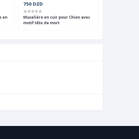
750 DZD
1.800 DZD
1.
e en
Muselière en cuir pour Chien avec
Harnais et laisse
motif tête de mort
chien, Dao Dan G