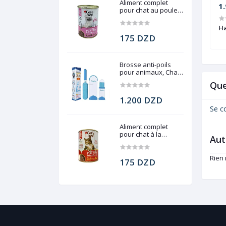
Aliment complet
320 DZD
1
pour chat au poulet,
Cat's Love, 400 g
n en cuir avec
Collier pour chien en cuir à pique,
Ha
Petit chien, 38 cm
175 DZD
Brosse anti-poils
pour animaux, Chats
et chiens
Que
1.200 DZD
Se c
Aliment complet
pour chat à la
Aut
viande, Cat's Love,
400 g
Rien
175 DZD