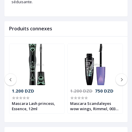
séduisante.
Produits connexes
1.200 DZD
1.200 DZD
750 DZD
1
Mascara Lash princess,
Mascara Scandaleyes
M
Essence, 12ml
wow wings, Rimmel, 003
l
Extreme black, 12ml
0