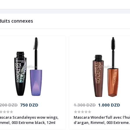
duits connexes
.200 DZD
750 DZD
1.300 DZD
1.000 DZD
scara Scandaleyes wow wings,
Mascara Wonder'full avec l'hu
mmel, 003 Extreme black, 12ml
d'argan, Rimmel, 003 Extreme
black, 11ml