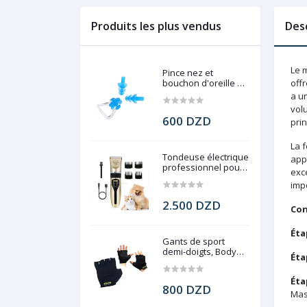
Produits les plus vendus
Des
Le m
Pince nez et
bouchon d'oreille de
offr
natation
a un
vol
600 DZD
pri
La 
Tondeuse électrique
appl
professionnel pour
exce
chien, Pet Grooming
imp
2.500 DZD
Con
Éta
Gants de sport
demi-doigts, Body
Éta
force gym
Éta
800 DZD
Masc