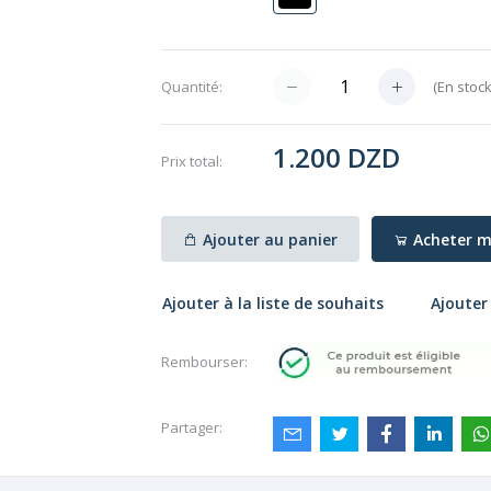
(
En stoc
Quantité:
1.200 DZD
Prix ​​total:
Ajouter au panier
Acheter m
Ajouter à la liste de souhaits
Ajouter
Rembourser:
Partager: