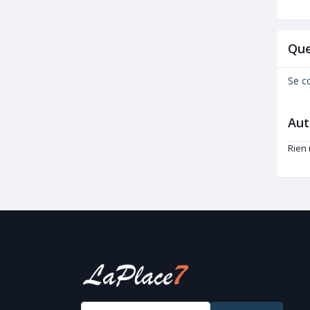
Noir, 6,4 ml
Que
Se c
Aut
Rien