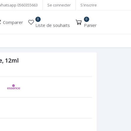
Whatsapp
0560355663
Se connecter
S'inscrire
0
0
Comparer
Liste de souhaits
Panier
e, 12ml
é