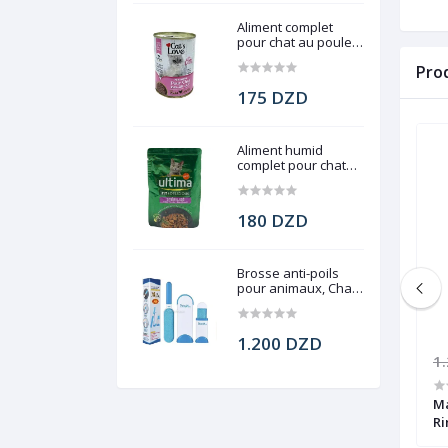
Aliment complet
pour chat au poulet,
Cat's Love, 400 g
Pro
175 DZD
Aliment humid
complet pour chat
stérilisé, Ultima, 85g
180 DZD
Brosse anti-poils
pour animaux, Chats
et chiens
1.200 DZD
1.490 DZD
1
Extreme Volume,
Mascara Lash Paradise, Convient
Ma
aux yeux sensibles avec brosse
Ri
ultra-douce, Waterproof, L'Oréal,