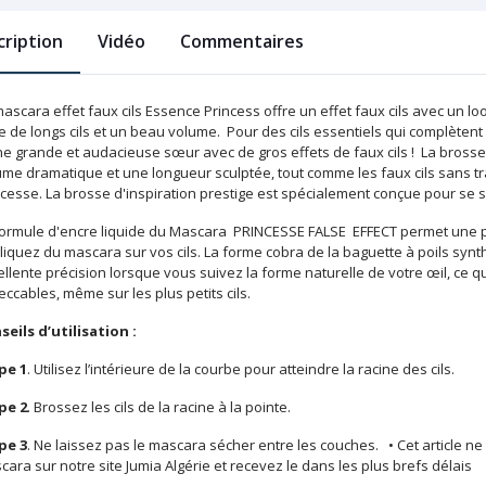
cription
Vidéo
Commentaires
ascara effet faux cils Essence Princess offre un effet faux cils avec un 
e de longs cils et un beau volume. Pour des cils essentiels qui complètent
e grande et audacieuse sœur avec de gros effets de faux cils ! La brosse 
ume dramatique et une longueur sculptée, tout comme les faux cils sans tr
ncesse. La brosse d'inspiration prestige est spécialement conçue pour se
formule d'encre liquide du Mascara PRINCESSE FALSE EFFECT permet une plus
iquez du mascara sur vos cils. La forme cobra de la baguette à poils synt
llente précision lorsque vous suivez la forme naturelle de votre œil, ce q
eccables, même sur les plus petits cils.
seils d’utilisation :
pe 1
. Utilisez l’intérieure de la courbe pour atteindre la racine des cils.
pe 2
. Brossez les cils de la racine à la pointe.
pe 3
. Ne laissez pas le mascara sécher entre les couches. • Cet article ne
ara sur notre site Jumia Algérie et recevez le dans les plus brefs délais