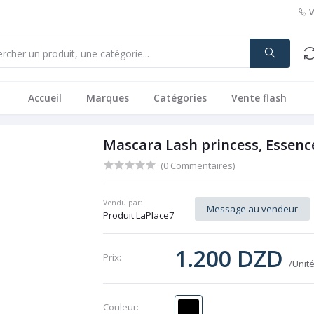
Accueil
Marques
Catégories
Vente flash
Mascara Lash princess, Essenc
(0 Commentaires)
Vendu par:
Message au vendeur
Produit LaPlace7
1.200 DZD
Prix:
/Unit
Couleur: