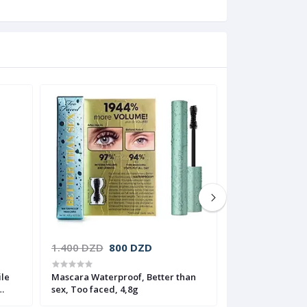
1.400 DZD
800 DZD
1.400 DZD
ile
Mascara Waterproof, Better than
Mascara waterpr
sex, Too faced, 4,8g
sensational, May
black