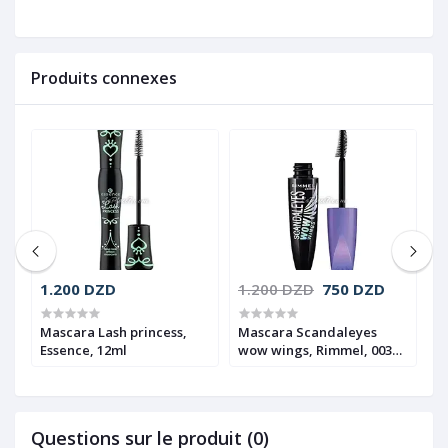
Produits connexes
1.200 DZD
1.200 DZD
750 DZD
1
Mascara Lash princess,
Mascara Scandaleyes
M
Essence, 12ml
wow wings, Rimmel, 003
l
Extreme black, 12ml
0
Questions sur le produit (0)