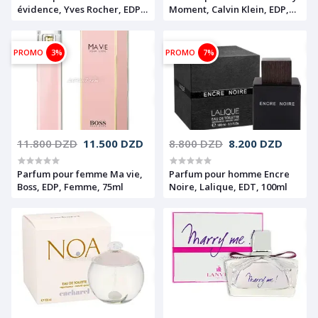
évidence, Yves Rocher, EDP,
Moment, Calvin Klein, EDP,
50ml
100ml
PROMO
3%
PROMO
7%
11.800 DZD
11.500 DZD
8.800 DZD
8.200 DZD
Parfum pour femme Ma vie,
Parfum pour homme Encre
Boss, EDP, Femme, 75ml
Noire, Lalique, EDT, 100ml