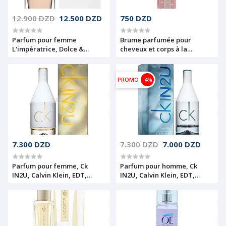
12.900 DZD
12.500 DZD
750 DZD
Parfum pour femme
Brume parfumée pour
L'impératrice, Dolce &
cheveux et corps à la
Gabbana, EDT, 100ml
vitamine E, Chant floral,
Evoria, 250 ml
PROMO
4%
7.300 DZD
7.300 DZD
7.000 DZD
Parfum pour femme, Ck
Parfum pour homme, Ck
IN2U, Calvin Klein, EDT,
IN2U, Calvin Klein, EDT,
100ml
100ml