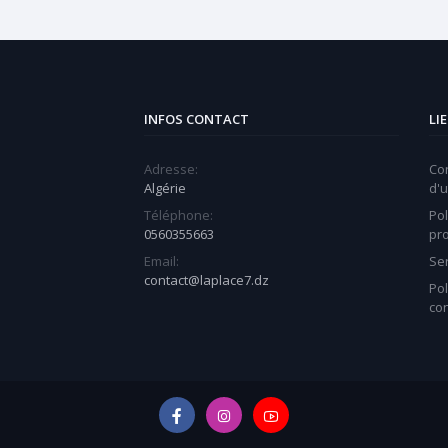
INFOS CONTACT
LI
Adresse:
Co
Algérie
d'u
Téléphone:
Pol
0560355663
pr
Email:
Ser
contact@laplace7.dz
Pol
con