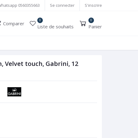
Whatsapp
0560355663
Se connecter
S'inscrire
0
0
Comparer
Liste de souhaits
Panier
, Velvet touch, Gabrini, 12