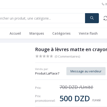
Accueil
Marques
Catégories
Vente flash
Rouge à lèvres matte en crayon
(0 Commentaires)
Vendu par:
Message au vendeur
Produit LaPlace7
700 DZD
/Unité
Prix:
500 DZD
Prix ​​
/Unité
promotionnel: