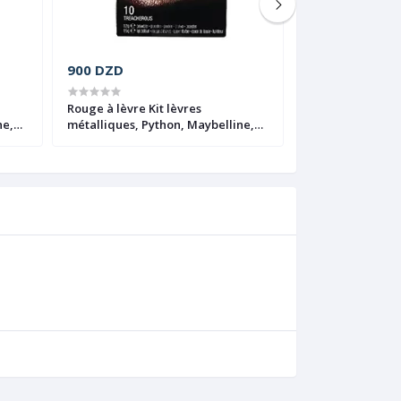
900 DZD
900 DZD
Rouge à lèvre Kit lèvres
Rouge à lèvre Ki
ne,
métalliques, Python, Maybelline,
métalliques, Pyt
10 Treacherous
15 Venomous