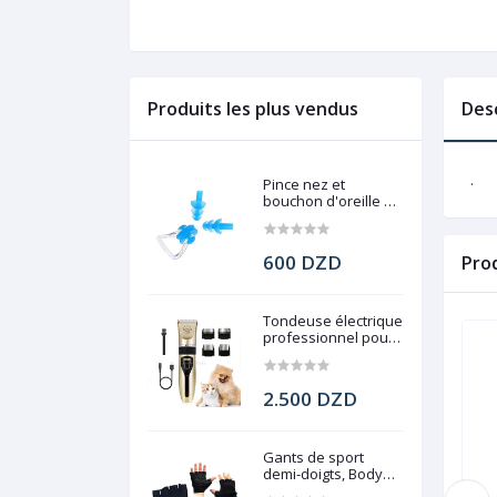
Produits les plus vendus
Des
.
Pince nez et
bouchon d'oreille de
natation
600 DZD
Pro
Tondeuse électrique
professionnel pour
chien, Pet Grooming
2.500 DZD
Gants de sport
demi-doigts, Body
force gym