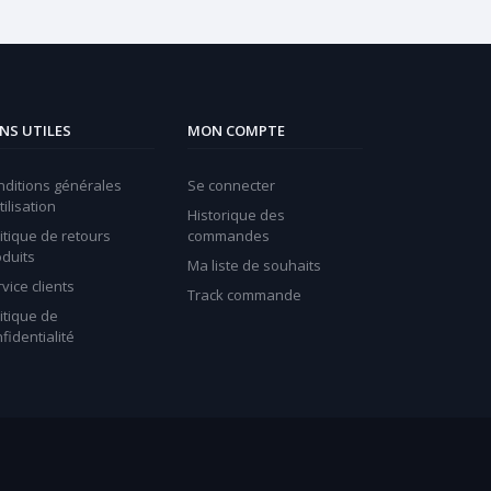
ENS UTILES
MON COMPTE
nditions générales
Se connecter
tilisation
Historique des
itique de retours
commandes
oduits
Ma liste de souhaits
vice clients
Track commande
itique de
fidentialité