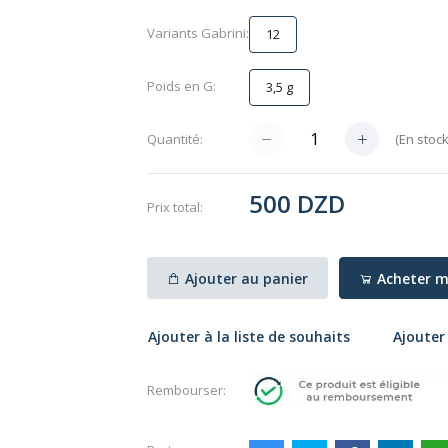
Variants Gabrini:
12
Poids en G:
3,5 g
(
En stoc
Quantité:
500 DZD
Prix ​​total:
Ajouter au panier
Acheter m
Ajouter à la liste de souhaits
Ajouter
Rembourser: