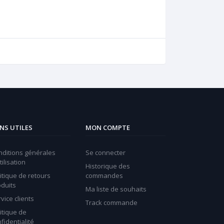
ENS UTILES
MON COMPTE
nditions générales
Se connecter
tilisation
Historique des
itique de retours
commandes
oduits
Ma liste de souhaits
vice clients
Track commande
itique de
fidentialité