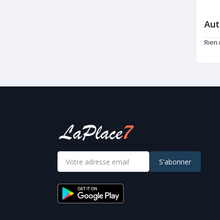
Aut
Rien
S'abonner