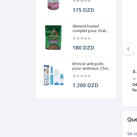
175 DZD
Aliment humid
complet pour chat
stérilisé, Ultima, 85g
180 DZD
Brosse anti-poils
pour animaux, Chats
1.150 DZD
3
et chiens
le pour femme,
Déodorant en spray anti
1.200 DZD
Déodor
, Anti-traces
transpirant, Shower fresh 48H,
fe
s,48h, Invisible,
Rexona, 200ml
Ro
Que
Se c