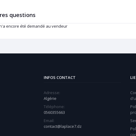
res questions
 n'a encore été demandé au vendeur
INFOS CONTACT
LI
Adresse:
Co
Algérie
d'u
Téléphone:
Pol
0560355663
pr
Email:
Ser
contact@laplace7.dz
Pol
con