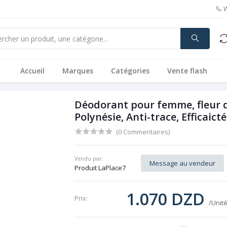
Accueil
Marques
Catégories
Vente flash
Déodorant pour femme, fleur d
Polynésie, Anti-trace, Efficaic
(0 Commentaires)
Vendu par:
Message au vendeur
Produit LaPlace7
1.070 DZD
Prix:
/Unit