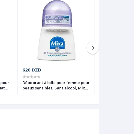
620 DZD
680 DZD
 pour
Déodorant à bille pour femme pour
Déodorant bille a
Natur
peaux sensibles, Sans alcool, Mixa,
japonais, Douce
48h
Ushuaia, 48h