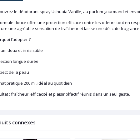
ouvrez le déodorant spray Ushuaia Vanille, au parfum gourmand et envoû
ormule douce offre une protection efficace contre les odeurs tout en respect
ure une agréable sensation de fraîcheur et laisse une délicate fragrance 
quoi l’adopter ?
um doux et irrésistible
tection longue durée
pect de la peau
at pratique 200 ml, idéal au quotidien
ltat : fraîcheur, efficacité et plaisir olfactif réunis dans un seul geste.
duits connexes