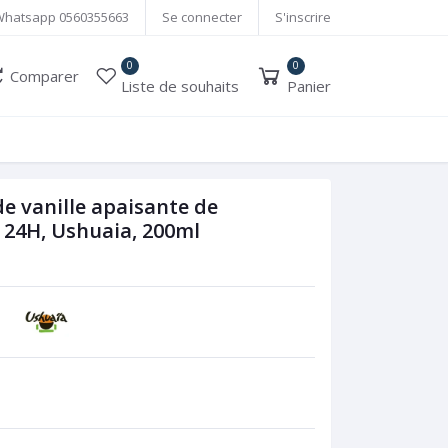
Whatsapp
0560355663
Se connecter
S'inscrire
0
0
Comparer
Liste de souhaits
Panier
e vanille apaisante de
té 24H, Ushuaia, 200ml
é