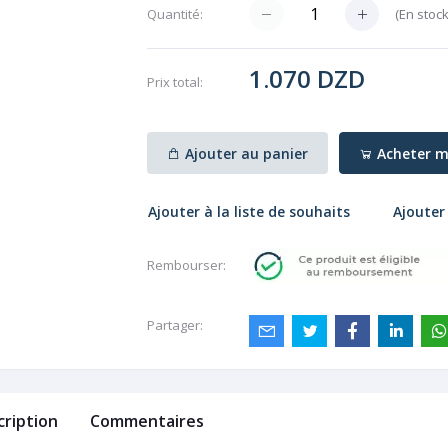
(
En stoc
Quantité:
1.070 DZD
Prix ​​total:
Ajouter au panier
Acheter m
Ajouter à la liste de souhaits
Ajouter
Rembourser:
Partager:
cription
Commentaires