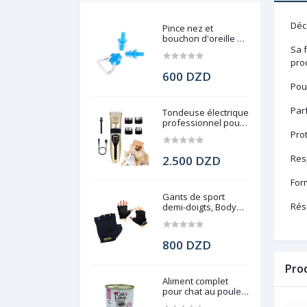
Déc
Pince nez et
bouchon d'oreille de
natation
Sa f
proc
600 DZD
Pour
Parf
Tondeuse électrique
professionnel pour
chien, Pet Grooming
Pro
Res
2.500 DZD
Form
Gants de sport
Résu
demi-doigts, Body
force gym
800 DZD
Pro
Aliment complet
pour chat au poulet,
Cat's Love, 400 g