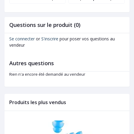
SPF50+, Crème extrême
Spf50+, Vichy
a
,
90, Uriage, 50ml
o
Questions sur le produit (0)
Se connecter
or
S'inscrire
pour poser vos questions au
vendeur
Autres questions
Rien n'a encore été demandé au vendeur
Produits les plus vendus