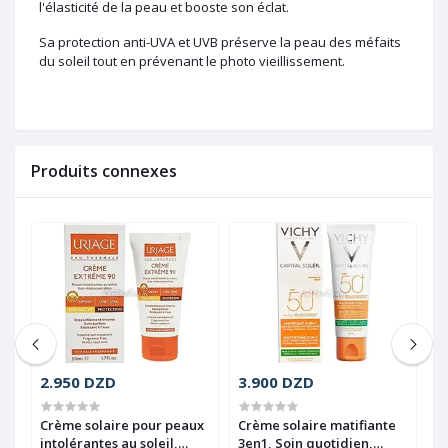
l'élasticité de la peau et booste son éclat.
Sa protection anti-UVA et UVB préserve la peau des méfaits
du soleil tout en prévenant le photo vieillissement.
Produits connexes
2.950 DZD
3.900 DZD
1
Crème solaire pour peaux
Crème solaire matifiante
L
s
intolérantes au soleil,
3en1, Soin quotidien,
s