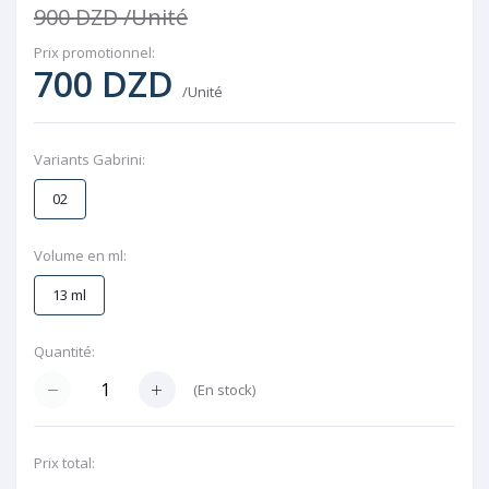
900 DZD
/Unité
Prix ​​promotionnel:
700 DZD
/Unité
Variants Gabrini:
02
Volume en ml:
13 ml
Quantité:
(
En stock
)
Prix ​​total: