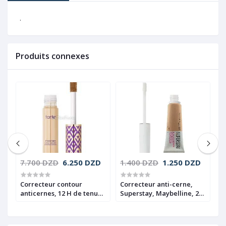
.
Produits connexes
7.700 DZD
6.250 DZD
1.400 DZD
1.250 DZD
1
Correcteur contour
Correcteur anti-cerne,
C
anticernes, 12 H de tenue,
Superstay, Maybelline, 24
A
Shape tape, Tarte, N22
hr, 25 Médium
M
Light neutral, 10ml
6