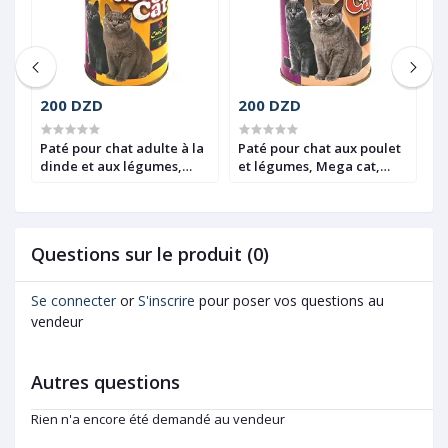
200 DZD
200 DZD
1
Paté pour chat adulte à la
Paté pour chat aux poulet
A
a,
dinde et aux légumes,
et légumes, Mega cat,
à 
Mega Cat, Canistar, 400g
Canistar, 400g
g
Questions sur le produit (0)
Se connecter
or
S'inscrire
pour poser vos questions au
vendeur
Autres questions
Rien n'a encore été demandé au vendeur