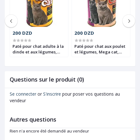
200 DZD
200 DZD
1
Paté pour chat adulte à la
Paté pour chat aux poulet
A
a,
dinde et aux légumes,
et légumes, Mega cat,
à 
Mega Cat, Canistar, 400g
Canistar, 400g
g
Questions sur le produit (0)
Se connecter
or
S'inscrire
pour poser vos questions au
vendeur
Autres questions
Rien n'a encore été demandé au vendeur