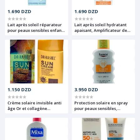
1.690 DZD
1.690 DZD
Lait après soleil réparateur
Lait après soleil hydratant
pour peaux sensibles enfant
apaisant, Amplificateur de
et adulte, Acide
Bronzage, Ambre Solaire,
hyaluronique pur, Hydrate
Garnier, 200 ml
48h et répare, Mixa, 200ml
1.150 DZD
3.950 DZD
Crème solaire invisible anti
Protection solaire en spray
âge Or et collagène
pour peaux sensibles,
Waterproof SPF 100+ Dr
SPF50+, Eucerin, 200ml
Rashel, 80g