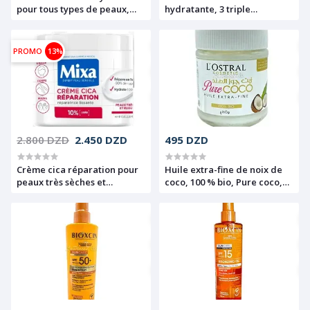
pour tous types de peaux,
hydratante, 3 triple
Fraîcheur longue durée, Ph
résistance, UV, SPF 50+,
physiologique, Douceur,
Proderma, 200ml
Lady Fresh, 250 ml
PROMO
13%
2.800 DZD
2.450 DZD
495 DZD
Crème cica réparation pour
Huile extra-fine de noix de
peaux très sèches et
coco, 100 % bio, Pure coco,
rugueuses, Visage, corps et
L'Ostral, 160 g
mains, 10 % Urée, Expert
Peau sensible, Mixa, 400 ml