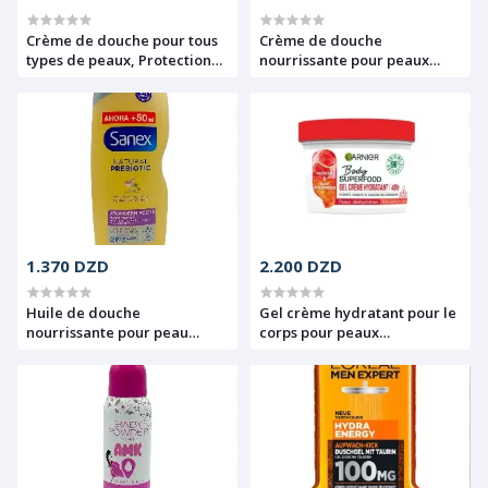
Crème de douche pour tous
Crème de douche
types de peaux, Protection+ ,
nourrissante pour peaux
12 h d’hydratation, Sans
sèches, Complexe
sulfates, Microbiome
prébiotique et lipides, Sans
Expertise, Natural prebiotic,
sulfates., BiomeProtect
Sanex, 700ml
surgras, Sanex, 700 ml.
1.370 DZD
2.200 DZD
Huile de douche
Gel crème hydratant pour le
nourrissante pour peau
corps pour peaux
réactive à tendance
déshydratées, Pastèque et
atopique, technologie
acide hyaluronique, 48h,
nutritive plus lipides et
Body super food, Garnier,
émollients, 12h
380ml
d’hydratation, Sans sulfates,
Naturel prebiotic, Sanex, 600
ml.