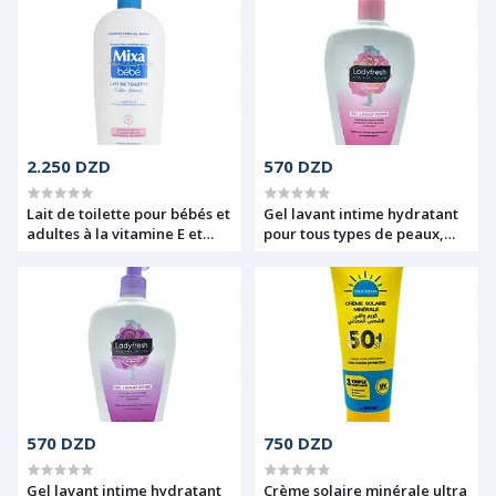
amande douce, Ultra doux,
250 ml
Garnier, 250 ml
2.250 DZD
570 DZD
Lait de toilette pour bébés et
Gel lavant intime hydratant
adultes à la vitamine E et
pour tous types de peaux,
l'huile d'amande douce,
Fraîcheur longue durée, Ph
Hypoallergénique, Très
physiologique, Confiant,
doux, Mixa, 400 ml
Lady Fresh, 250 ml
570 DZD
750 DZD
Gel lavant intime hydratant
Crème solaire minérale ultra