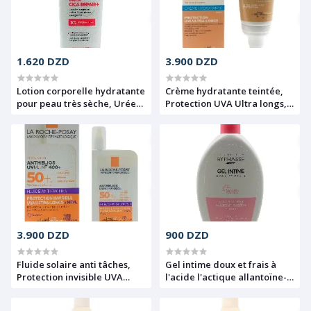
1.620 DZD
3.900 DZD
Lotion corporelle hydratante
Crème hydratante teintée,
pour peau très sèche, Urée
Protection UVA Ultra longs,
5% et panthénol, Urea Cica
Anthelios UVMune 400, SPF
Repair+, Mixa, 250ml
50+, La Roche Posay, 50ml
3.900 DZD
900 DZD
Fluide solaire anti tâches,
Gel intime doux et frais à
Protection invisible UVA
l'acide l'actique allantoïne-
Ultra longs+ HEVL, Anthelios
glycérine, Ph neutre,
UVMune 400, SPF50+, La
Sensitiv douceur, Byphasse,