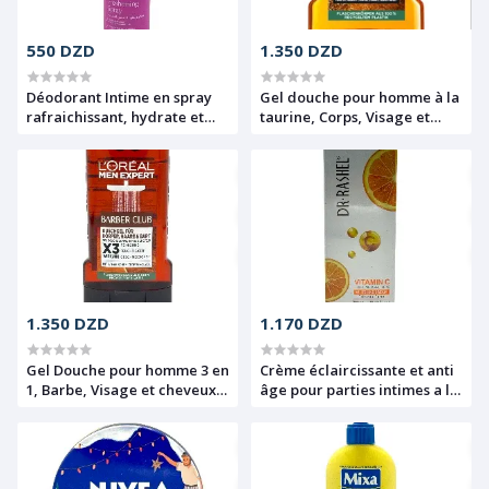
550 DZD
1.350 DZD
Déodorant Intime en spray
Gel douche pour homme à la
rafraichissant, hydrate et
taurine, Corps, Visage et
désinfecte les zones intimes,
cheveux, 100 mg, Hydra
Rose, Baby powder, 125ml
energy, Men Expert, L'Oréal,
250 ml
1.350 DZD
1.170 DZD
Gel Douche pour homme 3 en
Crème éclaircissante et anti
1, Barbe, Visage et cheveux à
âge pour parties intimes a la
l'huile essentielle de bois de
vitamine C, Dr Rashel, 80 g
cèdre, Barber club, Men
Expert, L'Oréal, 250ml