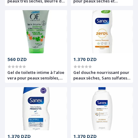
peaux très sèches, Beurre de
pour peaux séches et
karité, amande et huille
sensibles, Acide
d'argan, 24H, Nutrition, Le
hyaluronique pur, Visage,
Petit Marseillais, 400ml
Corps et mains, Intensif
peaux sèches, Mixa, 400ml
560 DZD
1.370 DZD
Gel de toilette intime à l’aloe
Gel douche nourrissant pour
vera pour peaux sensibles,
peaux sèches, Sans sulfates
Voile de douceur, OE, 150 ml
et sans colorants, Zero %,
Sanex, 725 ml
1.370 DZD
1.370 DZD