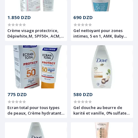
1.850 DZD
690 DZD
Crème visage protectrice,
Gel nettoyant pour zones
Dépiwhite,M, SPF50+, ACM,
intimes, 5 en 1, AMK, Baby
40ml
powder, 250ml
775 DZD
580 DZD
Ecran total pour tous types
Gel douche au beurre de
de peaux, Crème hydratante
karité et vanille, 0% sulfate
non grasse et non collante,
sles, Soin hydratant, Dove,
Water resistant,
500ml
Hypoallergénique, SPF 50+,
Protect, Calliderm, 50ml