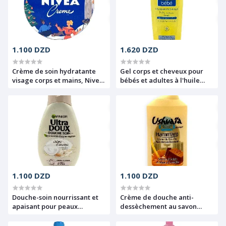
1.100 DZD
1.620 DZD
Crème de soin hydratante
Gel corps et cheveux pour
visage corps et mains, Nivea,
bébés et adultes à l'huile
150 ml
d'amande douce, 2 en 1,
Hypoallergénique, ne pique
pas les yeux, Très doux,
Mixa, 250 ml
1.100 DZD
1.100 DZD
Douche-soin nourrissant et
Crème de douche anti-
apaisant pour peaux
dessèchement au savon
sensibles des enfants et
d'alep et miel d'acacia, PH
adultes la crème d'avoine et
neutre, Hammam, Ushuaia,