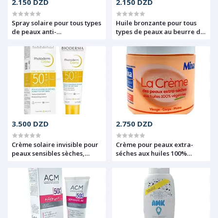
2.150 DZD
2.150 DZD
Spray solaire pour tous types
Huile bronzante pour tous
de peaux anti-
types de peaux au beurre de
photovieillissement au
cacao, huile de carotte et la
collagène, acide
vitamine E, Hydratation 24h,
Hyaluronique, thé vert et
Résistant à l'eau, UVB+ UVA,
vitamine E, Hydratation 24h,
SPF 15, Bioxcin, 200ml
UVB et UVA, SPF 50+, Bioxcin,
200 ml
3.500 DZD
2.750 DZD
Crème solaire invisible pour
Crème pour peaux extra-
peaux sensibles sèches,
séches aux huiles 100%
Texture hydratante, SPF 50+,
végétales, Visage, Corps et
Photoderm crème,
mains, Intensif peaux sèches,
Bioderma, 40 ml
Mixa, 400ml