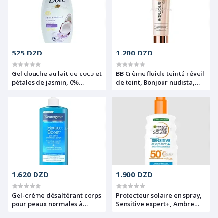
525 DZD
1.200 DZD
Gel douche au lait de coco et
BB Crème fluide teinté réveil
pétales de jasmin, 0%
de teint, Bonjour nudista,
sulfate, Soin apaisant,
L'Oréal, 30ml, Méduim clair
Douche soin, Dove, 500ml
1.620 DZD
1.900 DZD
Gel-crème désaltérant corps
Protecteur solaire en spray,
pour peaux normales à
Sensitive expert+, Ambre
sèches à l'acide
solaire, Garnier, SPF50+,