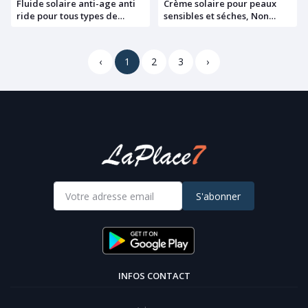
Fluide solaire anti-age anti
Crème solaire pour peaux
ride pour tous types de
sensibles et séches, Non
peaux, Sans parfum,
parfumé, Sensitive protect,
Photoaging control, SPF50+,
SPF50+, Eucerin, 50ml
Eucerin, 50ml
‹
1
2
3
›
S'abonner
INFOS CONTACT