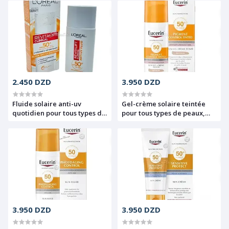
hyaluronique, Yydro Boost,
200ml
Neutrogena, 250ml
2.450 DZD
3.950 DZD
Fluide solaire anti-uv
Gel-crème solaire teintée
quotidien pour tous types de
pour tous types de peaux,
peaux, Vatimane C et
Contrôle des pigments
antioxudante, Revitalift
teinté, SPF50+, Eucerin,
clinical, SPF+50, L'Oreal,
Medium, 50ml
50ml
3.950 DZD
3.950 DZD