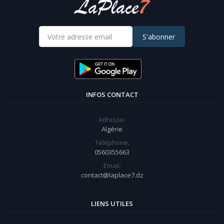
S'abonner
INFOS CONTACT
Adresse:
Algérie
Téléphone:
0560355663
Email:
contact@laplace7.dz
LIENS UTILES