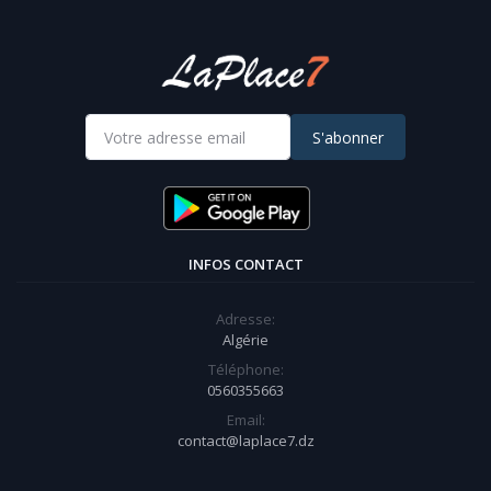
S'abonner
INFOS CONTACT
Adresse:
Algérie
Téléphone:
0560355663
Email:
contact@laplace7.dz